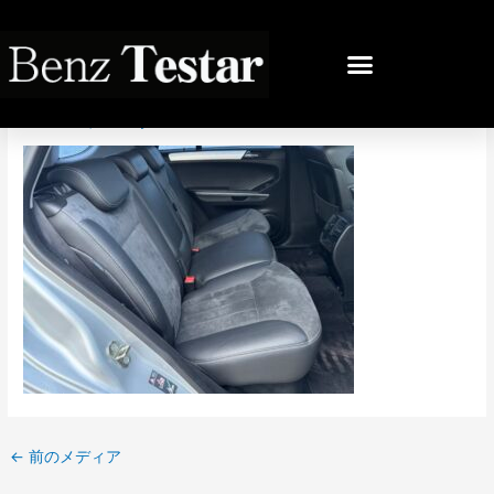
内
容
投
を
稿
IMG_2058
ス
ナ
キ
ビ
コメントする
/ By
bb
/
2025年6月30日
ッ
ゲ
プ
ー
シ
ョ
ン
←
前のメディア