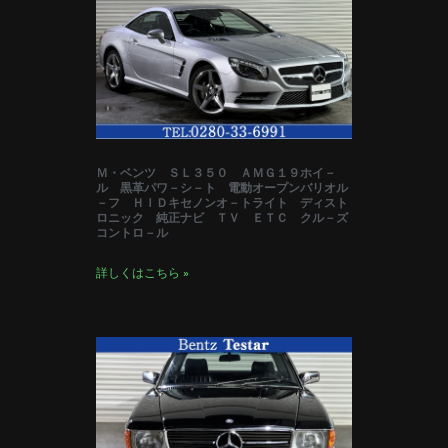
Ｍ・ベンツ ＳＬ３５０ ＡＭＧ１９ホイ－
ル 黒革パワ－シ－ト 電動オープンバリオル
－フ ＨＩＤキセノンオ－トライト ディスト
ロニック 純正ナビ ＴＶ ＥＴＣ クル－ズ
コントロ－ル
詳しくはこちら »