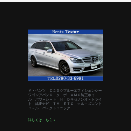
Ｍ・ベンツ Ｃ２００ブルーエフィシェンシー
ワゴンアバンＧ タ－ボ ＡＭＧ純正ホイ－
ル パワ－シ－ト ＨＩＤキセノンオ－トライ
ト 純正ナビ ＴＶ ＥＴＣ クル－ズコント
ロ－ル パ－クトロニック
詳しくはこちら »