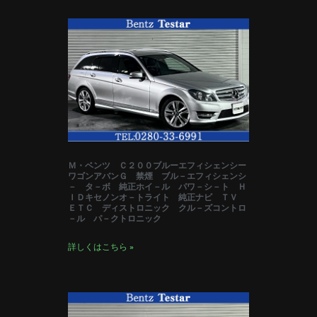
Ｍ・ベンツ Ｃ２００ブルーエフィシェンシー
ワゴンアバンＧ 禁煙 ブル－エフィシェンシ
－ タ－ボ 純正ホイ－ル パワ－シ－ト Ｈ
ＩＤキセノンオ－トライト 純正ナビ ＴＶ
ＥＴＣ ディストロニック クル－ズコントロ
－ル パ－クトロニック
詳しくはこちら »