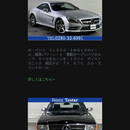
Ｍ・ベンツ ＳＬ３５０ ＡＭＧ１９ホイ－
ル 黒革パワ－シ－ト 電動オープンバリオル
－フ ＨＩＤキセノンオ－トライト ディスト
ロニック 純正ナビ ＴＶ ＥＴＣ クル－ズ
コントロ－ル
詳しくはこちら »