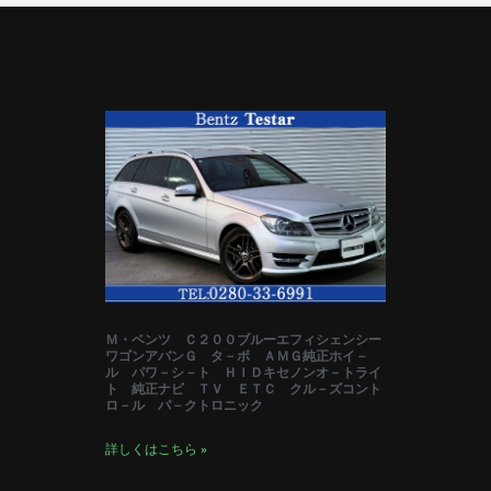
Ｍ・ベンツ Ｃ２００ブルーエフィシェンシー
ワゴンアバンＧ タ－ボ ＡＭＧ純正ホイ－
ル パワ－シ－ト ＨＩＤキセノンオ－トライ
ト 純正ナビ ＴＶ ＥＴＣ クル－ズコント
ロ－ル パ－クトロニック
詳しくはこちら »