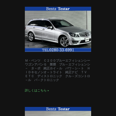
Ｍ・ベンツ Ｃ２００ブルーエフィシェンシー
ワゴンアバンＧ 禁煙 ブル－エフィシェンシ
－ タ－ボ 純正ホイ－ル パワ－シ－ト Ｈ
ＩＤキセノンオ－トライト 純正ナビ ＴＶ
ＥＴＣ ディストロニック クル－ズコントロ
－ル パ－クトロニック
詳しくはこちら »