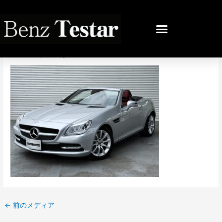
内
容
投
を
稿
IMG_8397
ス
ナ
キ
ビ
コメントする
/ By
bb
/
2024年11月27日
ッ
ゲ
プ
ー
シ
ョ
ン
←
前のメディア