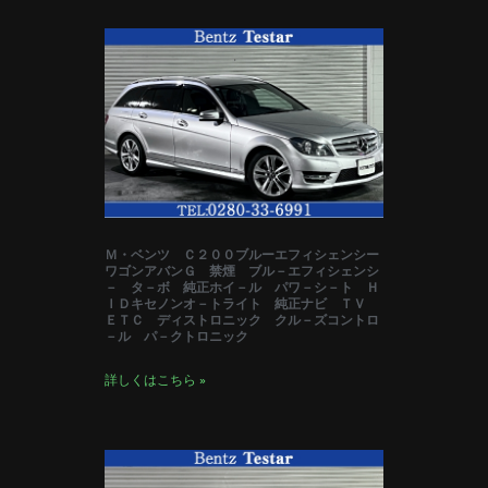
Ｍ・ベンツ Ｃ２００ブルーエフィシェンシー
ワゴンアバンＧ 禁煙 ブル－エフィシェンシ
－ タ－ボ 純正ホイ－ル パワ－シ－ト Ｈ
ＩＤキセノンオ－トライト 純正ナビ ＴＶ
ＥＴＣ ディストロニック クル－ズコントロ
－ル パ－クトロニック
詳しくはこちら »