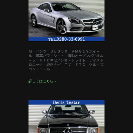
Ｍ・ベンツ ＳＬ３５０ ＡＭＧ１９ホイ－
ル 黒革パワ－シ－ト 電動オープンバリオル
－フ ＨＩＤキセノンオ－トライト ディスト
ロニック 純正ナビ ＴＶ ＥＴＣ クル－ズ
コントロ－ル
詳しくはこちら »