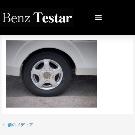
内
容
投
を
稿
IMG_4896
ス
ナ
キ
ビ
コメントする
/ By
bb
/
2021年7月19日
ッ
ゲ
プ
ー
シ
ョ
ン
←
前のメディア