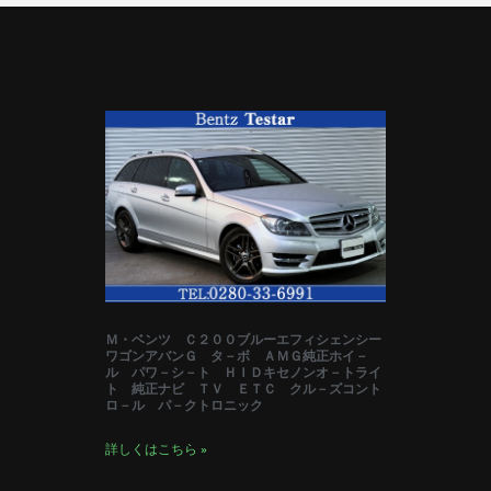
Ｍ・ベンツ Ｃ２００ブルーエフィシェンシー
ワゴンアバンＧ タ－ボ ＡＭＧ純正ホイ－
ル パワ－シ－ト ＨＩＤキセノンオ－トライ
ト 純正ナビ ＴＶ ＥＴＣ クル－ズコント
ロ－ル パ－クトロニック
詳しくはこちら »