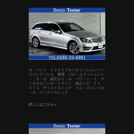
Ｍ・ベンツ Ｃ２００ブルーエフィシェンシー
ワゴンアバンＧ 禁煙 ブル－エフィシェンシ
－ タ－ボ 純正ホイ－ル パワ－シ－ト Ｈ
ＩＤキセノンオ－トライト 純正ナビ ＴＶ
ＥＴＣ ディストロニック クル－ズコントロ
－ル パ－クトロニック
詳しくはこちら »