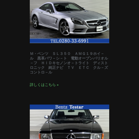
Ｍ・ベンツ ＳＬ３５０ ＡＭＧ１９ホイ－
ル 黒革パワ－シ－ト 電動オープンバリオル
－フ ＨＩＤキセノンオ－トライト ディスト
ロニック 純正ナビ ＴＶ ＥＴＣ クル－ズ
コントロ－ル
詳しくはこちら »