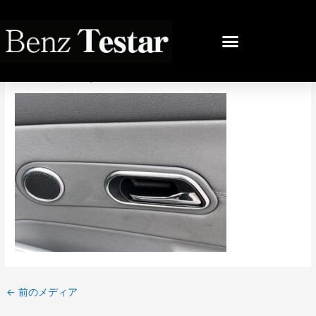
内
容
投
を
稿
IMG_7617
ス
ナ
キ
ビ
コメントする
/ By
bb
/
2022年4月30日
ッ
ゲ
プ
ー
シ
ョ
ン
←
前のメディア