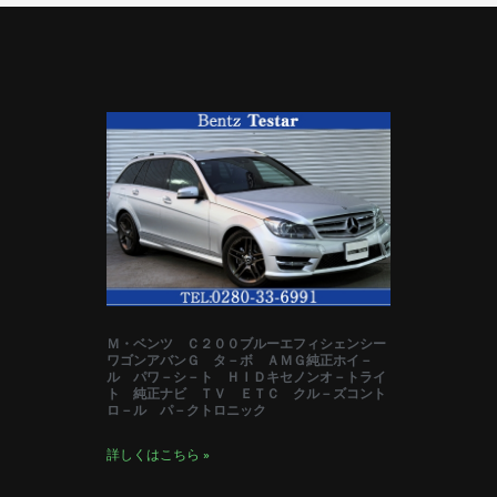
Ｍ・ベンツ Ｃ２００ブルーエフィシェンシー
ワゴンアバンＧ タ－ボ ＡＭＧ純正ホイ－
ル パワ－シ－ト ＨＩＤキセノンオ－トライ
ト 純正ナビ ＴＶ ＥＴＣ クル－ズコント
ロ－ル パ－クトロニック
詳しくはこちら »