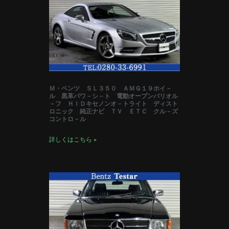
Ｍ・ベンツ ＳＬ３５０ ＡＭＧ１９ホイ－
ル 黒革パワ－シ－ト 電動オープンバリオル
－フ ＨＩＤキセノンオ－トライト ディスト
ロニック 純正ナビ ＴＶ ＥＴＣ クル－ズ
コントロ－ル
詳しくはこちら »