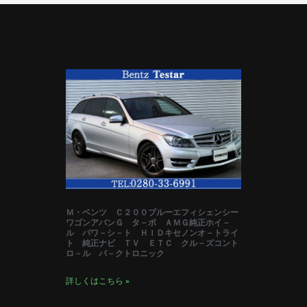
Ｍ・ベンツ Ｃ２００ブルーエフィシェンシー
ワゴンアバンＧ タ－ボ ＡＭＧ純正ホイ－
ル パワ－シ－ト ＨＩＤキセノンオ－トライ
ト 純正ナビ ＴＶ ＥＴＣ クル－ズコント
ロ－ル パ－クトロニック
詳しくはこちら »