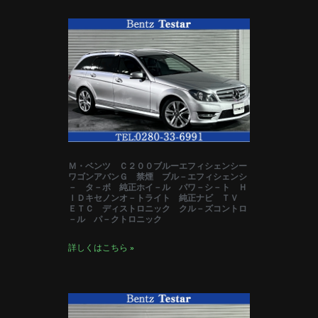
Ｍ・ベンツ Ｃ２００ブルーエフィシェンシー
ワゴンアバンＧ 禁煙 ブル－エフィシェンシ
－ タ－ボ 純正ホイ－ル パワ－シ－ト Ｈ
ＩＤキセノンオ－トライト 純正ナビ ＴＶ
ＥＴＣ ディストロニック クル－ズコントロ
－ル パ－クトロニック
詳しくはこちら »