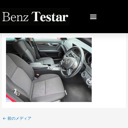
内
容
投
を
稿
IMG_9441
ス
ナ
キ
ビ
コメントする
/ By
bb
/
2022年10月18日
ッ
ゲ
プ
ー
シ
ョ
ン
←
前のメディア