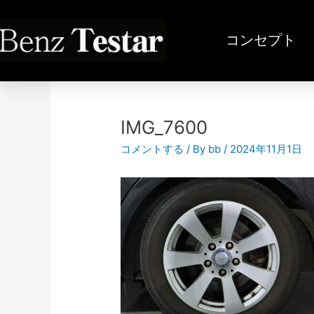
内
容
コンセプト
を
ス
投
キ
稿
ッ
ナ
プ
ビ
IMG_7600
ゲ
コメントする
/ By
bb
/
2024年11月1日
ー
シ
ョ
ン