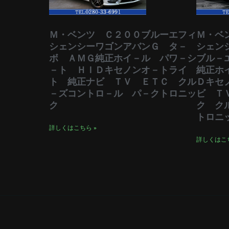
Ｍ・ベンツ Ｃ２００ブルーエフィ
Ｍ・ベ
シェンシーワゴンアバンＧ タ－
シェン
ボ ＡＭＧ純正ホイ－ル パワ－シ
ブル－
－ト ＨＩＤキセノンオ－トライ
純正ホ
ト 純正ナビ ＴＶ ＥＴＣ クル
Ｄキセ
－ズコントロ－ル パ－クトロニッ
ビ Ｔ
ク
ク ク
トロニ
詳しくはこちら »
詳しくはこち