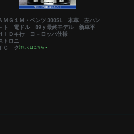
ＡＭＧ１
Ｍ・ベンツ 300SL 本革 左ハン
－ト 電
ドル 89ｙ最終モデル 新車平
ＨＩＤキ
行 ヨ－ロッパ仕様
ストロニ
ＴＣ ク
詳しくはこちら »