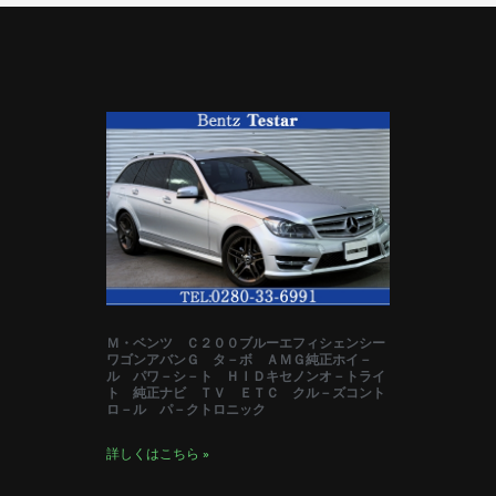
Ｍ・ベンツ Ｃ２００ブルーエフィシェンシー
ワゴンアバンＧ タ－ボ ＡＭＧ純正ホイ－
ル パワ－シ－ト ＨＩＤキセノンオ－トライ
ト 純正ナビ ＴＶ ＥＴＣ クル－ズコント
ロ－ル パ－クトロニック
詳しくはこちら »