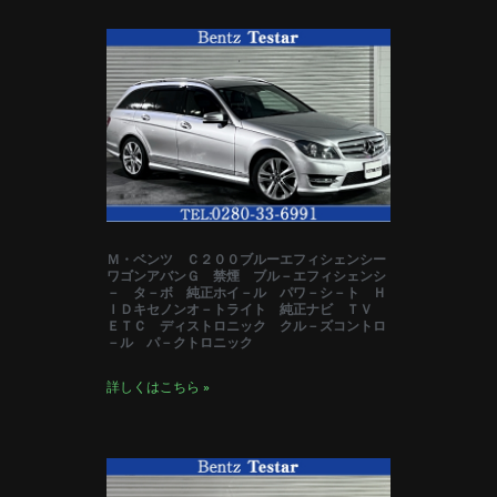
Ｍ・ベンツ Ｃ２００ブルーエフィシェンシー
ワゴンアバンＧ 禁煙 ブル－エフィシェンシ
－ タ－ボ 純正ホイ－ル パワ－シ－ト Ｈ
ＩＤキセノンオ－トライト 純正ナビ ＴＶ
ＥＴＣ ディストロニック クル－ズコントロ
－ル パ－クトロニック
詳しくはこちら »