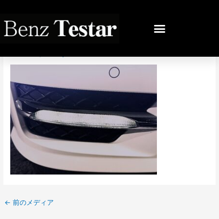
内
容
投
を
稿
IMG_3689
ス
ナ
キ
ビ
コメントする
/ By
bb
/
2025年11月9日
ッ
ゲ
プ
ー
シ
ョ
ン
←
前のメディア