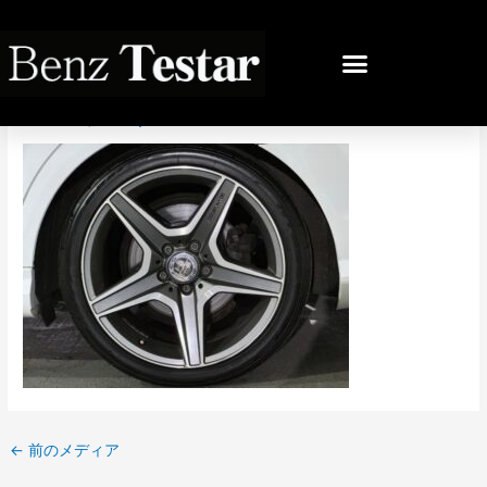
内
容
投
を
稿
IMG_3697
ス
ナ
キ
ビ
コメントする
/ By
bb
/
2025年11月9日
ッ
ゲ
プ
ー
シ
ョ
ン
←
前のメディア