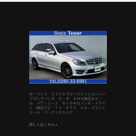
Ｍ・ベンツ Ｃ２００ブルーエフィシェンシー
ワゴンアバンＧ タ－ボ ＡＭＧ純正ホイ－
ル パワ－シ－ト ＨＩＤキセノンオ－トライ
ト 純正ナビ ＴＶ ＥＴＣ クル－ズコント
ロ－ル パ－クトロニック
詳しくはこちら »