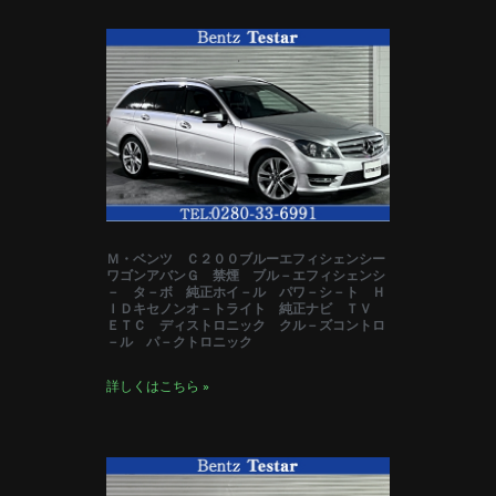
Ｍ・ベンツ Ｃ２００ブルーエフィシェンシー
ワゴンアバンＧ 禁煙 ブル－エフィシェンシ
－ タ－ボ 純正ホイ－ル パワ－シ－ト Ｈ
ＩＤキセノンオ－トライト 純正ナビ ＴＶ
ＥＴＣ ディストロニック クル－ズコントロ
－ル パ－クトロニック
詳しくはこちら »