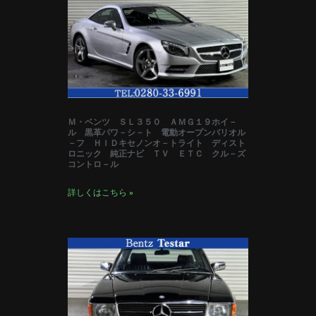
Ｍ・ベンツ ＳＬ３５０ ＡＭＧ１９ホイ－
ル 黒革パワ－シ－ト 電動オープンバリオル
－フ ＨＩＤキセノンオ－トライト ディスト
ロニック 純正ナビ ＴＶ ＥＴＣ クル－ズ
コントロ－ル
詳しくはこちら »