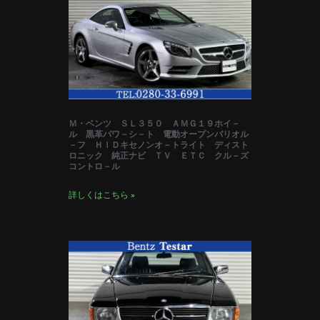
Ｍ・ベンツ ＳＬ３５０ ＡＭＧ１９ホイ－
ル 黒革パワ－シ－ト 電動オープンバリオル
－フ ＨＩＤキセノンオ－トライト ディスト
ロニック 純正ナビ ＴＶ ＥＴＣ クル－ズ
コントロ－ル
詳しくはこちら »