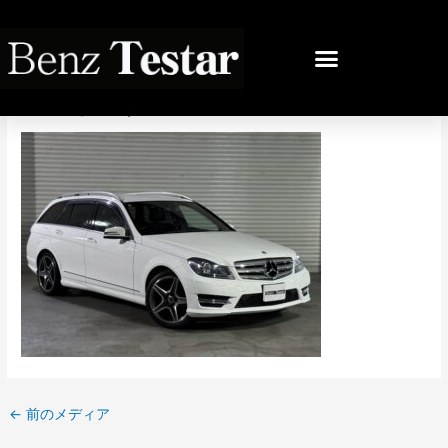
内
容
投
を
稿
IMG_3705
ス
ナ
キ
ビ
コメントする
/ By
bb
/
2025年11月9日
ッ
ゲ
プ
ー
シ
ョ
ン
←
前のメディア