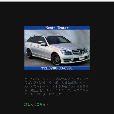
Ｍ・ベンツ Ｃ２００ブルーエフィシェンシー
ワゴンアバンＧ タ－ボ ＡＭＧ純正ホイ－
ル パワ－シ－ト ＨＩＤキセノンオ－トライ
ト 純正ナビ ＴＶ ＥＴＣ クル－ズコント
ロ－ル パ－クトロニック
詳しくはこちら »