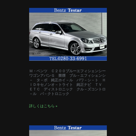
Ｍ・ベンツ Ｃ２００ブルーエフィシェンシー
ワゴンアバンＧ 禁煙 ブル－エフィシェンシ
－ タ－ボ 純正ホイ－ル パワ－シ－ト Ｈ
ＩＤキセノンオ－トライト 純正ナビ ＴＶ
ＥＴＣ ディストロニック クル－ズコントロ
－ル パ－クトロニック
詳しくはこちら »