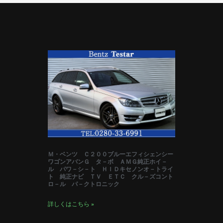
Ｍ・ベンツ Ｃ２００ブルーエフィシェンシー
ワゴンアバンＧ タ－ボ ＡＭＧ純正ホイ－
ル パワ－シ－ト ＨＩＤキセノンオ－トライ
ト 純正ナビ ＴＶ ＥＴＣ クル－ズコント
ロ－ル パ－クトロニック
詳しくはこちら »