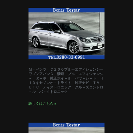
Ｍ・ベンツ Ｃ２００ブルーエフィシェンシー
ワゴンアバンＧ 禁煙 ブル－エフィシェンシ
－ タ－ボ 純正ホイ－ル パワ－シ－ト Ｈ
ＩＤキセノンオ－トライト 純正ナビ ＴＶ
ＥＴＣ ディストロニック クル－ズコントロ
－ル パ－クトロニック
詳しくはこちら »