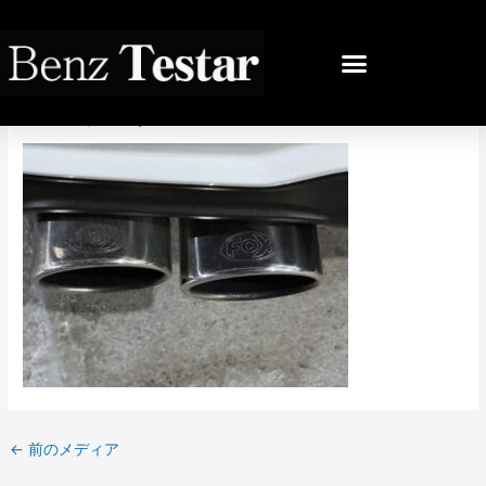
内
容
投
を
稿
IMG_3719
ス
ナ
キ
ビ
コメントする
/ By
bb
/
2025年11月9日
ッ
ゲ
プ
ー
シ
ョ
ン
←
前のメディア