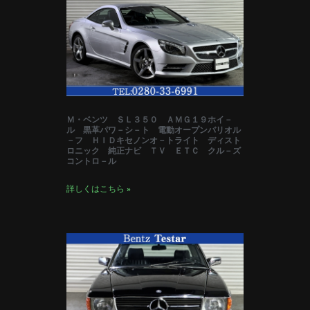
Ｍ・ベンツ ＳＬ３５０ ＡＭＧ１９ホイ－
ル 黒革パワ－シ－ト 電動オープンバリオル
－フ ＨＩＤキセノンオ－トライト ディスト
ロニック 純正ナビ ＴＶ ＥＴＣ クル－ズ
コントロ－ル
詳しくはこちら »