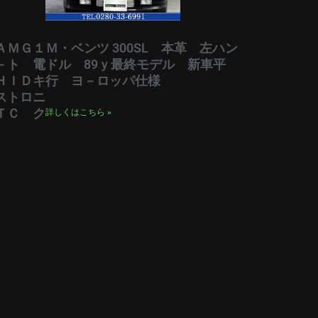
ＡＭＧ１
Ｍ・ベンツ 300SL 本革 左ハン
－ト 電
ドル 89ｙ最終モデル 新車平
ＨＩＤキ
行 ヨ－ロッパ仕様
ストロニ
ＴＣ ク
詳しくはこちら »