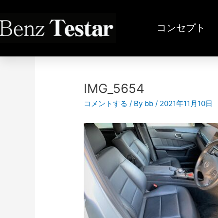
内
容
コンセプト
を
ス
投
キ
稿
ッ
ナ
プ
ビ
IMG_5654
ゲ
コメントする
/ By
bb
/
2021年11月10日
ー
シ
ョ
ン