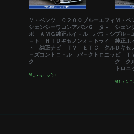
Ｍ・ベンツ Ｃ２００ブルーエフィ
Ｍ・ベ
シェンシーワゴンアバンＧ タ－
シェン
ボ ＡＭＧ純正ホイ－ル パワ－シ
ブル－
－ト ＨＩＤキセノンオ－トライ
純正ホ
ト 純正ナビ ＴＶ ＥＴＣ クル
Ｄキセ
－ズコントロ－ル パ－クトロニッ
ビ Ｔ
ク
ク ク
トロニ
詳しくはこちら »
詳しくはこち