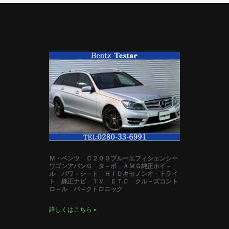
Ｍ・ベンツ Ｃ２００ブルーエフィシェンシー
ワゴンアバンＧ タ－ボ ＡＭＧ純正ホイ－
ル パワ－シ－ト ＨＩＤキセノンオ－トライ
ト 純正ナビ ＴＶ ＥＴＣ クル－ズコント
ロ－ル パ－クトロニック
詳しくはこちら »