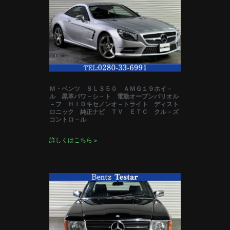
Ｍ・ベンツ ＳＬ３５０ ＡＭＧ１９ホイ－
ル 黒革パワ－シ－ト 電動オープンバリオル
－フ ＨＩＤキセノンオ－トライト ディスト
ロニック 純正ナビ ＴＶ ＥＴＣ クル－ズ
コントロ－ル
詳しくはこちら »