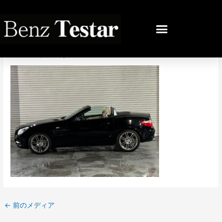
内
容
投
を
稿
IMG_6859
ス
ナ
キ
ビ
コメントする
/ By
bb
/
2024年9月9日
ッ
ゲ
プ
ー
シ
ョ
ン
←
前のメディア