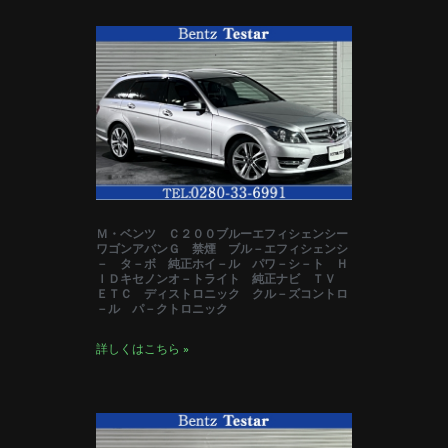
Ｍ・ベンツ Ｃ２００ブルーエフィシェンシー
ワゴンアバンＧ 禁煙 ブル－エフィシェンシ
－ タ－ボ 純正ホイ－ル パワ－シ－ト Ｈ
ＩＤキセノンオ－トライト 純正ナビ ＴＶ
ＥＴＣ ディストロニック クル－ズコントロ
－ル パ－クトロニック
詳しくはこちら »