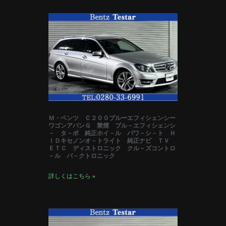
Ｍ・ベンツ Ｃ２００ブルーエフィシェンシー
ワゴンアバンＧ 禁煙 ブル－エフィシェンシ
－ タ－ボ 純正ホイ－ル パワ－シ－ト Ｈ
ＩＤキセノンオ－トライト 純正ナビ ＴＶ
ＥＴＣ ディストロニック クル－ズコントロ
－ル パ－クトロニック
詳しくはこちら »