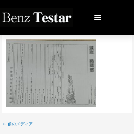
内
容
投
を
稿
IMG_8641
ス
ナ
キ
ビ
コメントする
/ By
bb
/
2024年12月9日
ッ
ゲ
プ
ー
シ
ョ
ン
←
前のメディア