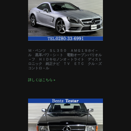
Ｍ・ベンツ ＳＬ３５０ ＡＭＧ１９ホイ－
ル 黒革パワ－シ－ト 電動オープンバリオル
－フ ＨＩＤキセノンオ－トライト ディスト
ロニック 純正ナビ ＴＶ ＥＴＣ クル－ズ
コントロ－ル
詳しくはこちら »