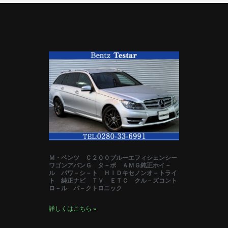
Ｍ・ベンツ Ｃ２００ブルーエフィシェンシー
ワゴンアバンＧ タ－ボ ＡＭＧ純正ホイ－
ル パワ－シ－ト ＨＩＤキセノンオ－トライ
ト 純正ナビ ＴＶ ＥＴＣ クル－ズコント
ロ－ル パ－クトロニック
詳しくはこちら »