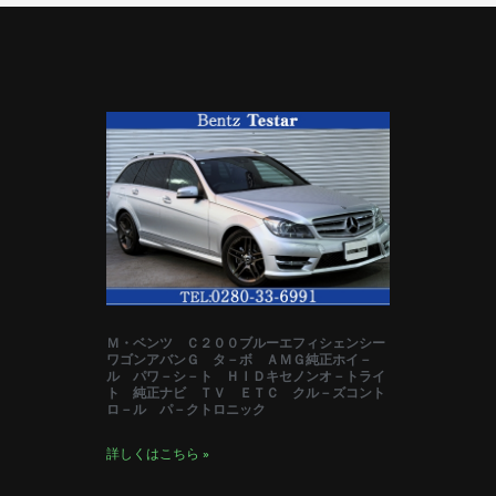
Ｍ・ベンツ Ｃ２００ブルーエフィシェンシー
ワゴンアバンＧ タ－ボ ＡＭＧ純正ホイ－
ル パワ－シ－ト ＨＩＤキセノンオ－トライ
ト 純正ナビ ＴＶ ＥＴＣ クル－ズコント
ロ－ル パ－クトロニック
詳しくはこちら »