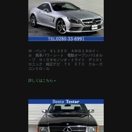
Ｍ・ベンツ ＳＬ３５０ ＡＭＧ１９ホイ－
ル 黒革パワ－シ－ト 電動オープンバリオル
－フ ＨＩＤキセノンオ－トライト ディスト
ロニック 純正ナビ ＴＶ ＥＴＣ クル－ズ
コントロ－ル
詳しくはこちら »