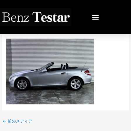
内
容
投
を
稿
IMG_9965
ス
ナ
キ
ビ
コメントする
/ By
bb
/
2025年3月1日
ッ
ゲ
プ
ー
シ
ョ
ン
←
前のメディア