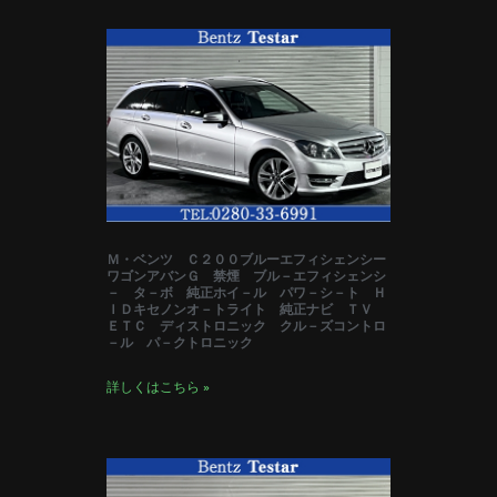
Ｍ・ベンツ Ｃ２００ブルーエフィシェンシー
ワゴンアバンＧ 禁煙 ブル－エフィシェンシ
－ タ－ボ 純正ホイ－ル パワ－シ－ト Ｈ
ＩＤキセノンオ－トライト 純正ナビ ＴＶ
ＥＴＣ ディストロニック クル－ズコントロ
－ル パ－クトロニック
詳しくはこちら »