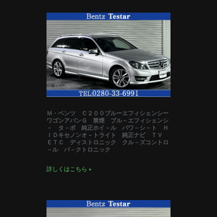
Ｍ・ベンツ Ｃ２００ブルーエフィシェンシー
ワゴンアバンＧ 禁煙 ブル－エフィシェンシ
－ タ－ボ 純正ホイ－ル パワ－シ－ト Ｈ
ＩＤキセノンオ－トライト 純正ナビ ＴＶ
ＥＴＣ ディストロニック クル－ズコントロ
－ル パ－クトロニック
詳しくはこちら »