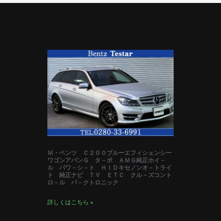
Ｍ・ベンツ Ｃ２００ブルーエフィシェンシー
ワゴンアバンＧ タ－ボ ＡＭＧ純正ホイ－
ル パワ－シ－ト ＨＩＤキセノンオ－トライ
ト 純正ナビ ＴＶ ＥＴＣ クル－ズコント
ロ－ル パ－クトロニック
詳しくはこちら »