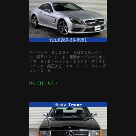
Ｍ・ベンツ ＳＬ３５０ ＡＭＧ１９ホイ－
ル 黒革パワ－シ－ト 電動オープンバリオル
－フ ＨＩＤキセノンオ－トライト ディスト
ロニック 純正ナビ ＴＶ ＥＴＣ クル－ズ
コントロ－ル
詳しくはこちら »