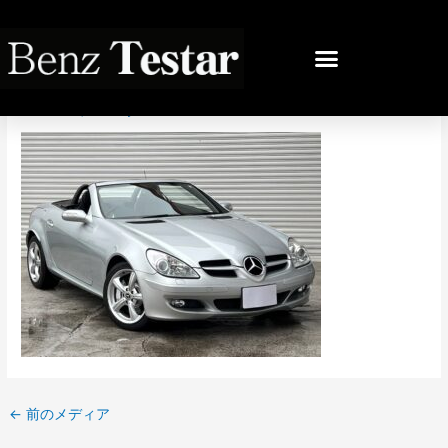
内
容
投
を
稿
IMG_1113
ス
ナ
キ
ビ
コメントする
/ By
bb
/
2023年3月3日
ッ
ゲ
プ
ー
シ
ョ
ン
←
前のメディア