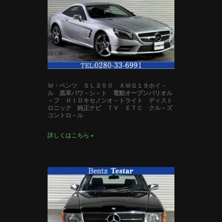
Ｍ・ベンツ ＳＬ３５０ ＡＭＧ１９ホイ－
ル 黒革パワ－シ－ト 電動オープンバリオル
－フ ＨＩＤキセノンオ－トライト ディスト
ロニック 純正ナビ ＴＶ ＥＴＣ クル－ズ
コントロ－ル
詳しくはこちら »