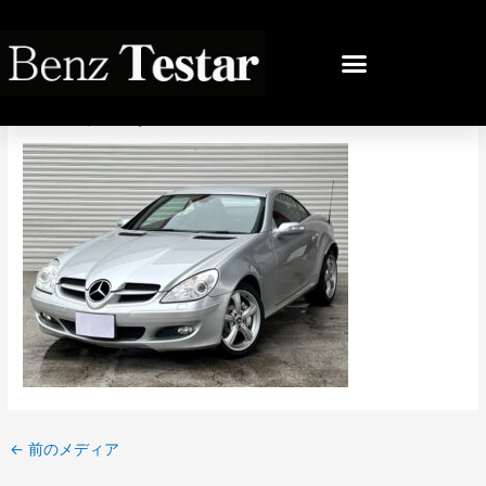
内
容
投
を
稿
IMG_1122
ス
ナ
キ
ビ
コメントする
/ By
bb
/
2023年3月3日
ッ
ゲ
プ
ー
シ
ョ
ン
←
前のメディア