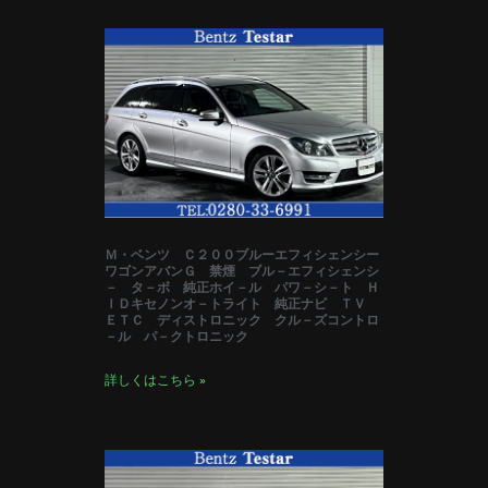
Ｍ・ベンツ Ｃ２００ブルーエフィシェンシー
ワゴンアバンＧ 禁煙 ブル－エフィシェンシ
－ タ－ボ 純正ホイ－ル パワ－シ－ト Ｈ
ＩＤキセノンオ－トライト 純正ナビ ＴＶ
ＥＴＣ ディストロニック クル－ズコントロ
－ル パ－クトロニック
詳しくはこちら »