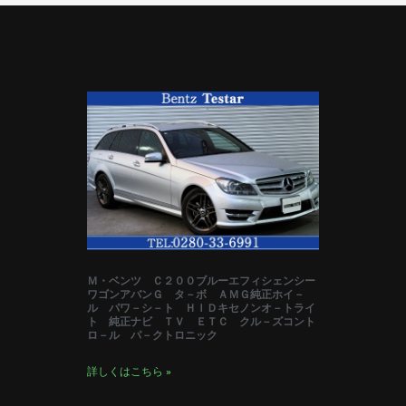
Ｍ・ベンツ Ｃ２００ブルーエフィシェンシー
ワゴンアバンＧ タ－ボ ＡＭＧ純正ホイ－
ル パワ－シ－ト ＨＩＤキセノンオ－トライ
ト 純正ナビ ＴＶ ＥＴＣ クル－ズコント
ロ－ル パ－クトロニック
詳しくはこちら »