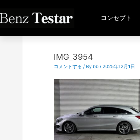
内
容
コンセプト
を
ス
投
キ
稿
ッ
ナ
プ
ビ
IMG_3954
ゲ
コメントする
/ By
bb
/
2025年12月1日
ー
シ
ョ
ン