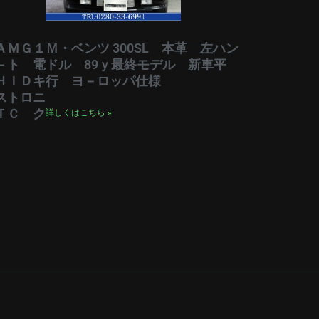
ＡＭＧ１
Ｍ・ベンツ 300SL 本革 左ハン
－ト 電
ドル 89ｙ最終モデル 新車平
ＨＩＤキ
行 ヨ－ロッパ仕様
ストロニ
ＴＣ ク
詳しくはこちら »