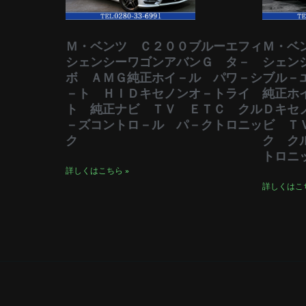
Ｍ・ベンツ Ｃ２００ブルーエフィ
Ｍ・ベ
シェンシーワゴンアバンＧ タ－
シェン
ボ ＡＭＧ純正ホイ－ル パワ－シ
ブル－
－ト ＨＩＤキセノンオ－トライ
純正ホ
ト 純正ナビ ＴＶ ＥＴＣ クル
Ｄキセ
－ズコントロ－ル パ－クトロニッ
ビ Ｔ
ク
ク ク
トロニ
詳しくはこちら »
詳しくはこち