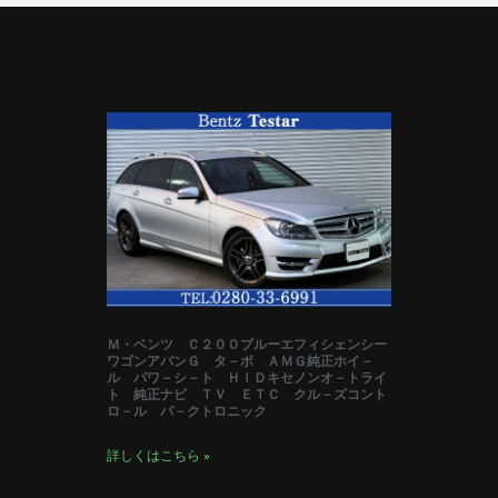
Ｍ・ベンツ Ｃ２００ブルーエフィシェンシー
ワゴンアバンＧ タ－ボ ＡＭＧ純正ホイ－
ル パワ－シ－ト ＨＩＤキセノンオ－トライ
ト 純正ナビ ＴＶ ＥＴＣ クル－ズコント
ロ－ル パ－クトロニック
詳しくはこちら »