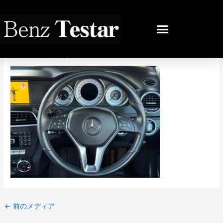
内
容
投
を
稿
IMG_4212
ス
ナ
キ
ビ
コメントする
/ By
bb
/
2025年12月8日
ッ
ゲ
プ
ー
シ
ョ
ン
←
前のメディア