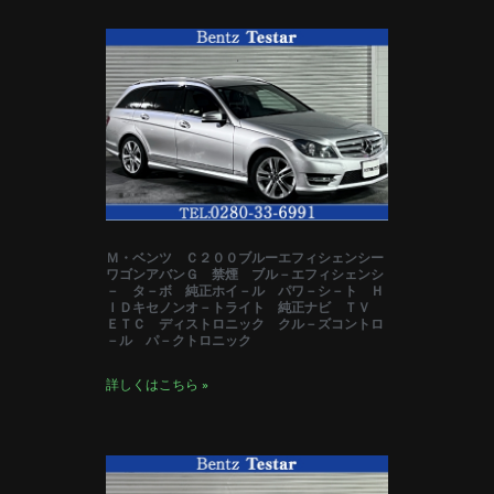
Ｍ・ベンツ Ｃ２００ブルーエフィシェンシー
ワゴンアバンＧ 禁煙 ブル－エフィシェンシ
－ タ－ボ 純正ホイ－ル パワ－シ－ト Ｈ
ＩＤキセノンオ－トライト 純正ナビ ＴＶ
ＥＴＣ ディストロニック クル－ズコントロ
－ル パ－クトロニック
詳しくはこちら »