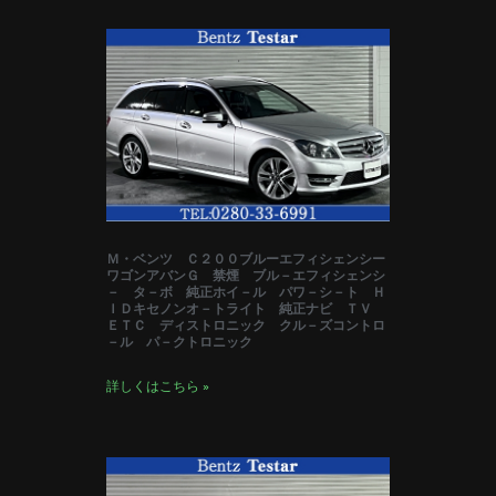
Ｍ・ベンツ Ｃ２００ブルーエフィシェンシー
ワゴンアバンＧ 禁煙 ブル－エフィシェンシ
－ タ－ボ 純正ホイ－ル パワ－シ－ト Ｈ
ＩＤキセノンオ－トライト 純正ナビ ＴＶ
ＥＴＣ ディストロニック クル－ズコントロ
－ル パ－クトロニック
詳しくはこちら »