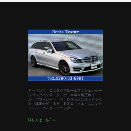
Ｍ・ベンツ Ｃ２００ブルーエフィシェンシー
ワゴンアバンＧ タ－ボ ＡＭＧ純正ホイ－
ル パワ－シ－ト ＨＩＤキセノンオ－トライ
ト 純正ナビ ＴＶ ＥＴＣ クル－ズコント
ロ－ル パ－クトロニック
詳しくはこちら »