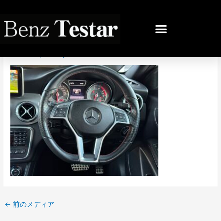
内
容
投
を
稿
IMG_4245
ス
ナ
キ
ビ
コメントする
/ By
bb
/
2025年12月8日
ッ
ゲ
プ
ー
シ
ョ
ン
←
前のメディア