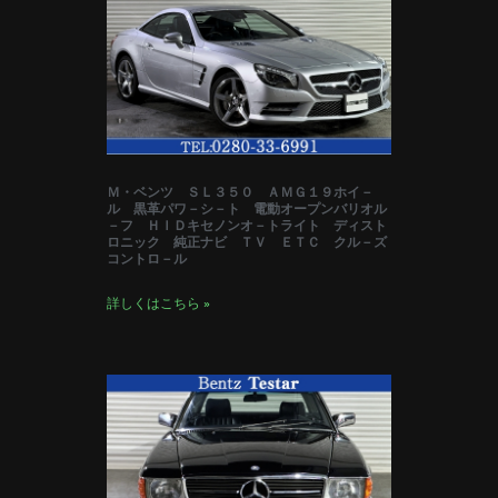
Ｍ・ベンツ ＳＬ３５０ ＡＭＧ１９ホイ－
ル 黒革パワ－シ－ト 電動オープンバリオル
－フ ＨＩＤキセノンオ－トライト ディスト
ロニック 純正ナビ ＴＶ ＥＴＣ クル－ズ
コントロ－ル
詳しくはこちら »