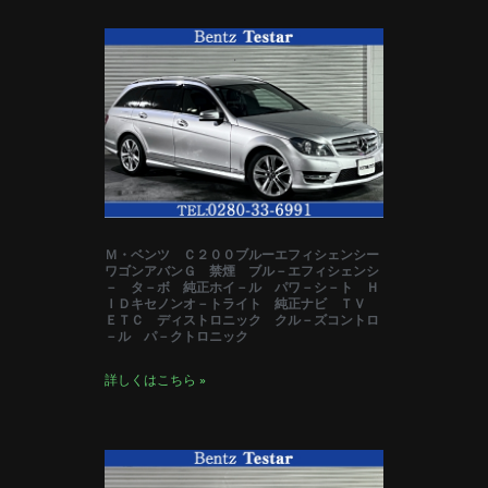
Ｍ・ベンツ Ｃ２００ブルーエフィシェンシー
ワゴンアバンＧ 禁煙 ブル－エフィシェンシ
－ タ－ボ 純正ホイ－ル パワ－シ－ト Ｈ
ＩＤキセノンオ－トライト 純正ナビ ＴＶ
ＥＴＣ ディストロニック クル－ズコントロ
－ル パ－クトロニック
詳しくはこちら »