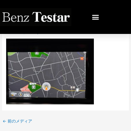
内
容
投
を
稿
IMG_4794
ス
ナ
キ
ビ
コメントする
/ By
bb
/
2026年1月19日
ッ
ゲ
プ
ー
シ
ョ
ン
←
前のメディア