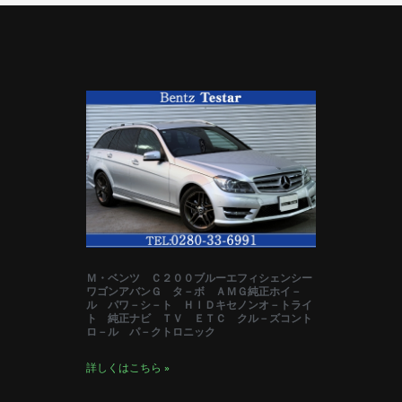
Ｍ・ベンツ Ｃ２００ブルーエフィシェンシー
ワゴンアバンＧ タ－ボ ＡＭＧ純正ホイ－
ル パワ－シ－ト ＨＩＤキセノンオ－トライ
ト 純正ナビ ＴＶ ＥＴＣ クル－ズコント
ロ－ル パ－クトロニック
詳しくはこちら »