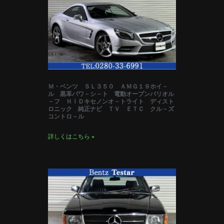
Ｍ・ベンツ ＳＬ３５０ ＡＭＧ１９ホイ－
ル 黒革パワ－シ－ト 電動オープンバリオル
－フ ＨＩＤキセノンオ－トライト ディスト
ロニック 純正ナビ ＴＶ ＥＴＣ クル－ズ
コントロ－ル
詳しくはこちら »