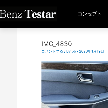
内
容
コンセプト
を
ス
投
キ
稿
ッ
ナ
プ
ビ
IMG_4830
ゲ
コメントする
/ By
bb
/
2026年1月19日
ー
シ
ョ
ン