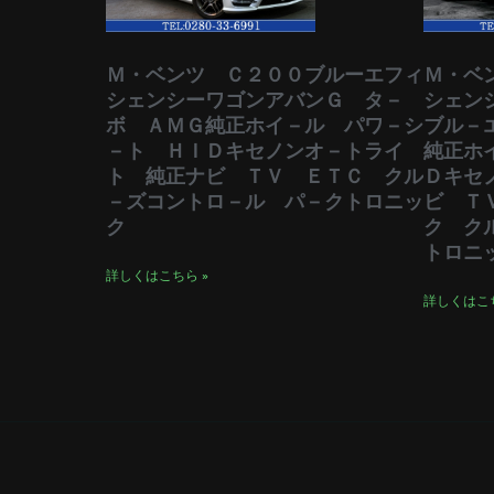
Ｍ・ベンツ Ｃ２００ブルーエフィ
Ｍ・ベ
シェンシーワゴンアバンＧ タ－
シェン
ボ ＡＭＧ純正ホイ－ル パワ－シ
ブル－
－ト ＨＩＤキセノンオ－トライ
純正ホ
ト 純正ナビ ＴＶ ＥＴＣ クル
Ｄキセ
－ズコントロ－ル パ－クトロニッ
ビ Ｔ
ク
ク ク
トロニ
詳しくはこちら »
詳しくはこち