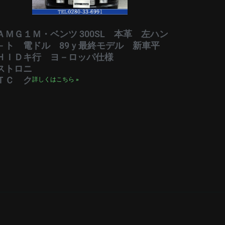
ＡＭＧ１
Ｍ・ベンツ 300SL 本革 左ハン
－ト 電
ドル 89ｙ最終モデル 新車平
ＨＩＤキ
行 ヨ－ロッパ仕様
ストロニ
ＴＣ ク
詳しくはこちら »