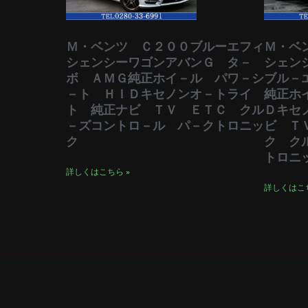
Ｍ・ベンツ Ｃ２００ブルーエフィ
Ｍ・ベ
シェンシーワゴンアバンＧ タ－
シェン
ボ ＡＭＧ純正ホイ－ル パワ－シ
ブル－
－ト ＨＩＤキセノンオ－トライ
純正ホ
ト 純正ナビ ＴＶ ＥＴＣ クル
Ｄキセ
－ズコントロ－ル パ－クトロニッ
ビ Ｔ
ク
ク ク
トロニ
詳しくはこちら »
詳しくはこち