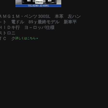
ＡＭＧ１
Ｍ・ベンツ 300SL 本革 左ハン
－ト 電
ドル 89ｙ最終モデル 新車平
ＨＩＤキ
行 ヨ－ロッパ仕様
ストロニ
ＴＣ ク
詳しくはこちら »