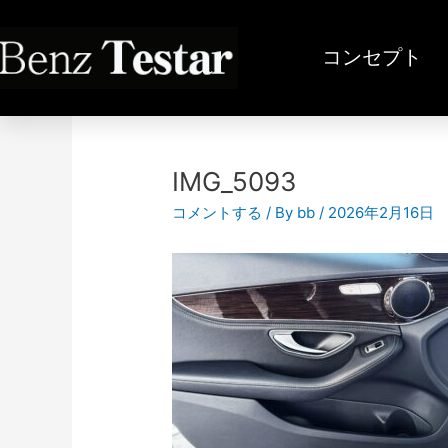
内
容
コンセプト
を
ス
投
キ
稿
ッ
ナ
プ
ビ
IMG_5093
ゲ
コメントする
/ By
bb
/
2026年2月16日
ー
シ
ョ
ン