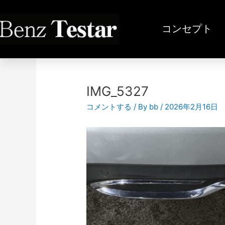
内
容
コンセプト
を
ス
投
キ
稿
ッ
ナ
プ
ビ
IMG_5327
ゲ
コメントする
/ By
bb
/
2026年2月16日
ー
シ
ョ
ン