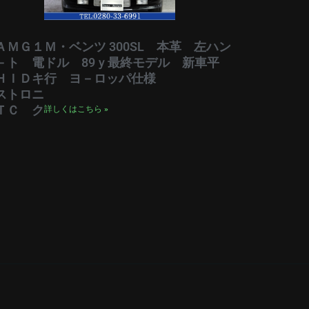
ＡＭＧ１
Ｍ・ベンツ 300SL 本革 左ハン
－ト 電
ドル 89ｙ最終モデル 新車平
ＨＩＤキ
行 ヨ－ロッパ仕様
ストロニ
ＴＣ ク
詳しくはこちら »