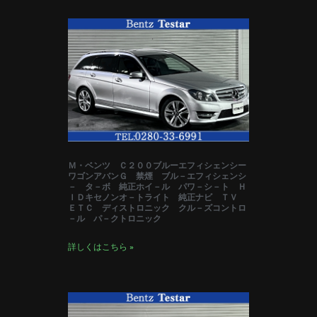
Ｍ・ベンツ Ｃ２００ブルーエフィシェンシー
ワゴンアバンＧ 禁煙 ブル－エフィシェンシ
－ タ－ボ 純正ホイ－ル パワ－シ－ト Ｈ
ＩＤキセノンオ－トライト 純正ナビ ＴＶ
ＥＴＣ ディストロニック クル－ズコントロ
－ル パ－クトロニック
詳しくはこちら »