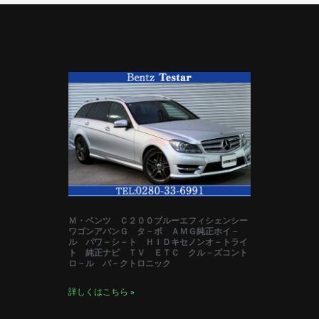
Ｍ・ベンツ Ｃ２００ブルーエフィシェンシー
ワゴンアバンＧ タ－ボ ＡＭＧ純正ホイ－
ル パワ－シ－ト ＨＩＤキセノンオ－トライ
ト 純正ナビ ＴＶ ＥＴＣ クル－ズコント
ロ－ル パ－クトロニック
詳しくはこちら »