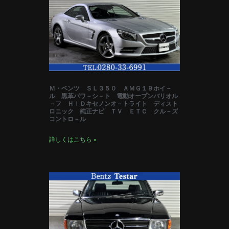
Ｍ・ベンツ ＳＬ３５０ ＡＭＧ１９ホイ－
ル 黒革パワ－シ－ト 電動オープンバリオル
－フ ＨＩＤキセノンオ－トライト ディスト
ロニック 純正ナビ ＴＶ ＥＴＣ クル－ズ
コントロ－ル
詳しくはこちら »