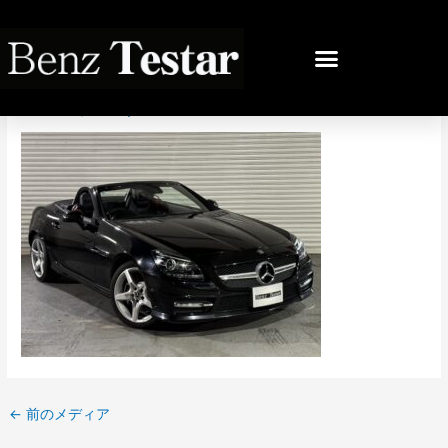
内
容
投
を
稿
IMG_8214
ス
ナ
キ
ビ
コメントする
/ By
bb
/
2024年11月18日
ッ
ゲ
プ
ー
シ
ョ
ン
←
前のメディア